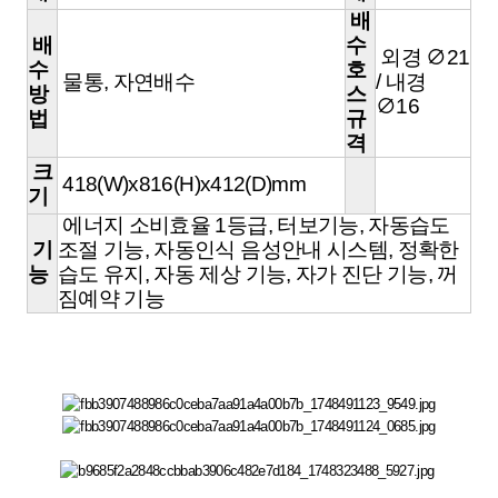
배
배
수
외경 ∅21
수
호
물통, 자연배수
/ 내경
방
스
∅16
법
규
격
크
418(W)x816(H)x412(D)mm
기
에너지 소비효율 1등급, 터보기능, 자동습도
기
조절 기능, 자동인식 음성안내 시스템, 정확한
능
습도 유지,
자동 제상 기능, 자가 진단 기능, 꺼
짐예약 기능