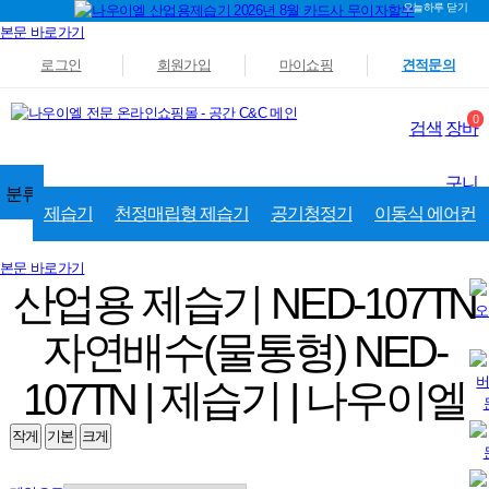
오늘하루 닫기
본문 바로가기
로그인
회원가입
마이쇼핑
견적문의
0
검색
장바
구니
분류
제습기
천정매립형 제습기
공기청정기
이동식 에어컨
본문 바로가기
산업용 제습기 NED-107TN
자연배수(물통형) NED-
107TN | 제습기 | 나우이엘
작게
기본
크게