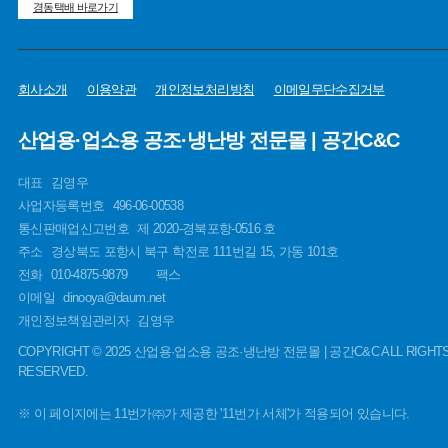
경동택배 바로가기
회사소개
이용약관
개인정보처리방침
이메일무단수집거부
산업용·업소용 공조·냉난방 전문몰 | 공간C&C
대표
김영우
사업자등록번호
496-06-00538
통신판매업신고번호
제 2020-경북포항-0516 호
주소
경상북도 포항시 북구 학전로 111번길 15, 가동 101호
전화
010-4875-9879
팩스
이메일
dinooya@daum.net
개인정보책임관리자
김영우
COPYRIGHT © 2025 산업용·업소용 공조·냉난방 전문몰 | 공간C&C ALL RIGHT
RESERVED.
※ 이 페이지에는 11번가㈜가 제공한 '11번가 서체'가 적용되어 있습니다.