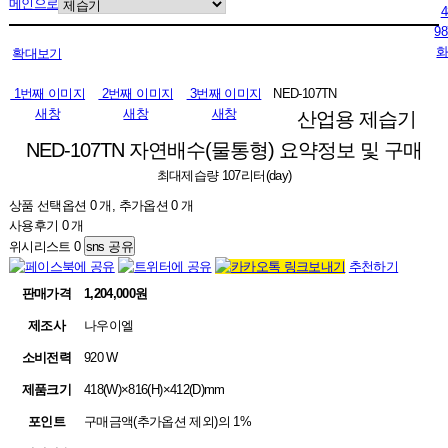
메인으로
확대보기
1번째 이미지
2번째 이미지
3번째 이미지
NED-107TN
새창
새창
새창
산업용 제습기
NED-107TN 자연배수(물통형)
요약정보 및 구매
최대제습량 107리터(day)
상품 선택옵션 0 개, 추가옵션 0 개
사용후기 0 개
위시리스트
0
sns 공유
추천하기
판매가격
1,204,000원
제조사
나우이엘
소비전력
920 W
제품크기
418(W)×816(H)×412(D)mm
포인트
구매금액(추가옵션 제외)의 1%