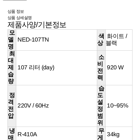
상품 정보
상품 상세설명
제품사양/기본정보
모
색
화이트 /
델
NED-107TN
상
블랙
명
최
소
대
비
제
107 리터 (day)
920 W
전
습
력
량
습
정
도
격
설
220V / 60Hz
10~95%
전
정
압
범
위
냉
무
R-410A
34kg
매
게