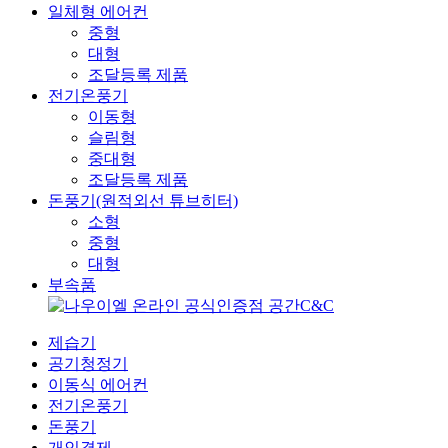
일체형 에어컨
중형
대형
조달등록 제품
전기온풍기
이동형
슬림형
중대형
조달등록 제품
돈풍기(원적외선 튜브히터)
소형
중형
대형
부속품
제습기
공기청정기
이동식 에어컨
전기온풍기
돈풍기
개인결제