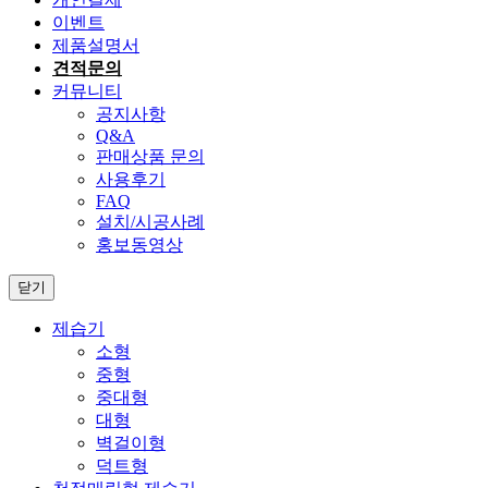
이벤트
제품설명서
견적문의
커뮤니티
공지사항
Q&A
판매상품 문의
사용후기
FAQ
설치/시공사례
홍보동영상
닫기
제습기
소형
중형
중대형
대형
벽걸이형
덕트형