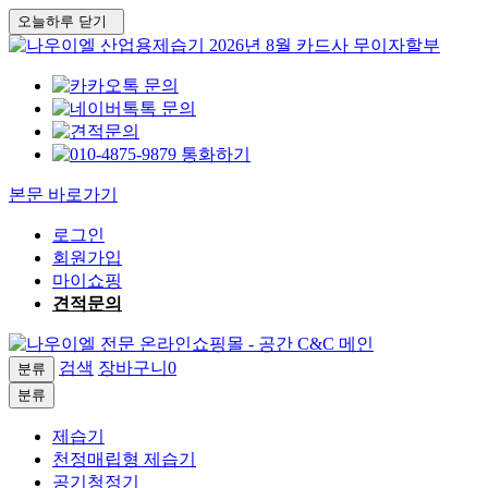
오늘하루 닫기
본문 바로가기
로그인
회원가입
마이쇼핑
견적문의
검색
장바구니
0
분류
분류
제습기
천정매립형 제습기
공기청정기