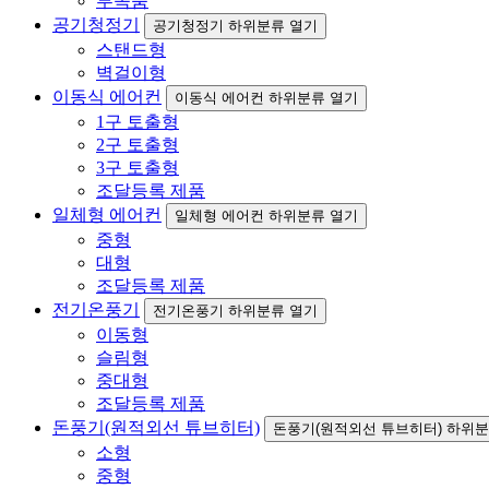
부속품
공기청정기
공기청정기 하위분류 열기
스탠드형
벽걸이형
이동식 에어컨
이동식 에어컨 하위분류 열기
1구 토출형
2구 토출형
3구 토출형
조달등록 제품
일체형 에어컨
일체형 에어컨 하위분류 열기
중형
대형
조달등록 제품
전기온풍기
전기온풍기 하위분류 열기
이동형
슬림형
중대형
조달등록 제품
돈풍기(원적외선 튜브히터)
돈풍기(원적외선 튜브히터) 하위분
소형
중형