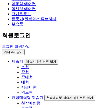
이동식 에어컨
일체형 에어컨
전기온풍기
돈풍기(원적외선 튜브히터)
부속품
회원로그인
로그인
회원가입
카테고리닫기
제습기
제습기 하위분류 열기
소형
중형
중대형
대형
벽걸이형
덕트형
천정매립형 제습기
천정매립형 제습기 하위분류 열기
천장매립형