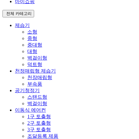
마이쇼핑
전체 카테고리
제습기
소형
중형
중대형
대형
벽걸이형
덕트형
천정매립형 제습기
천장매립형
부속품
공기청정기
스탠드형
벽걸이형
이동식 에어컨
1구 토출형
2구 토출형
3구 토출형
조달등록 제품