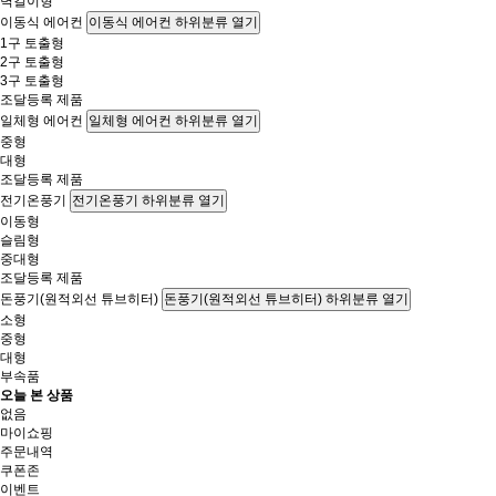
벽걸이형
이동식 에어컨
이동식 에어컨 하위분류 열기
1구 토출형
2구 토출형
3구 토출형
조달등록 제품
일체형 에어컨
일체형 에어컨 하위분류 열기
중형
대형
조달등록 제품
전기온풍기
전기온풍기 하위분류 열기
이동형
슬림형
중대형
조달등록 제품
돈풍기(원적외선 튜브히터)
돈풍기(원적외선 튜브히터) 하위분류 열기
소형
중형
대형
부속품
오늘 본 상품
없음
마이쇼핑
주문내역
쿠폰존
이벤트