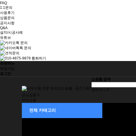
FAQ
1:1문의
사용후기
상품문의
공지사항
Q&A
설치/시공사례
유튜브
회원메뉴
회원가입
로그인
쇼핑몰 검색
장바구니
0
관심상품
0
마이쇼핑
제습기
전체 카테고리
소형
중형
중대형
대형
벽걸이형