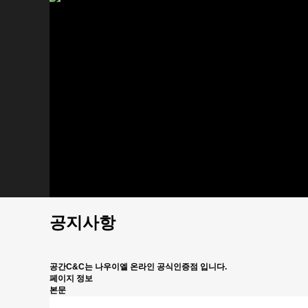
제습기
공기청정기
이동식 에어컨
전기온풍기
돈풍기
개인결제
이벤트
제품설명서
견적문의
커뮤니티
공지사항
Q&A
판매상품 문의
사용후기
FAQ
설치/시공사례
홍보동영상
공지사항
공간C&C는 나우이엘 온라인 공식인증점 입니다.
페이지 정보
본문