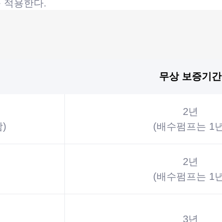
축 적용한다.
무상 보증기간
2년
)
(배수펌프는 1년
2년
(배수펌프는 1년
3년