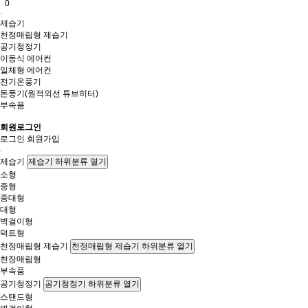
0
제습기
천정매립형 제습기
공기청정기
이동식 에어컨
일체형 에어컨
전기온풍기
돈풍기(원적외선 튜브히터)
부속품
회원로그인
로그인
회원가입
제습기
제습기 하위분류 열기
소형
중형
중대형
대형
벽걸이형
덕트형
천정매립형 제습기
천정매립형 제습기 하위분류 열기
천장매립형
부속품
공기청정기
공기청정기 하위분류 열기
스탠드형