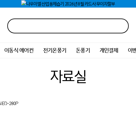
이동식 에어컨
전기온풍기
돈풍기
개인결제
이
자료실
NED-280P