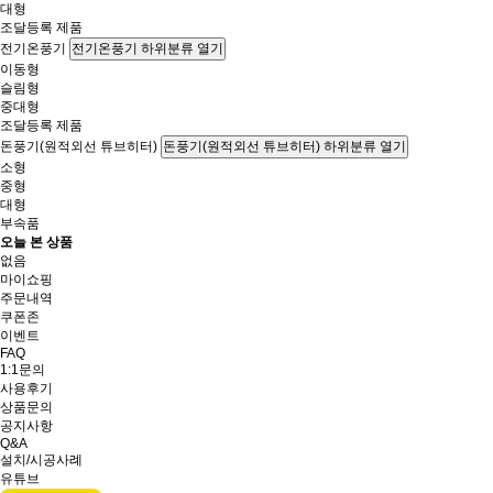
대형
조달등록 제품
전기온풍기
전기온풍기 하위분류 열기
이동형
슬림형
중대형
조달등록 제품
돈풍기(원적외선 튜브히터)
돈풍기(원적외선 튜브히터) 하위분류 열기
소형
중형
대형
부속품
오늘 본 상품
없음
마이쇼핑
주문내역
쿠폰존
이벤트
FAQ
1:1문의
사용후기
상품문의
공지사항
Q&A
설치/시공사례
유튜브