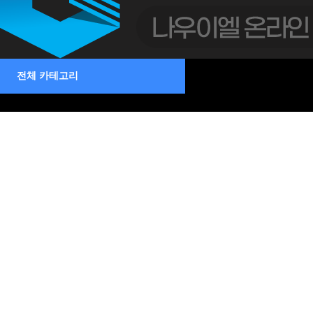
제습기
전체 카테고리
소형
중형
중대형
대형
벽걸이형
덕트형
천정매립형 제습기
천장매립형
부속품
공기청정기
스탠드형
벽걸이형
이동식 에어컨
1구 토출형
2구 토출형
3구 토출형
조달등록 제품
일체형 에어컨
중형
대형