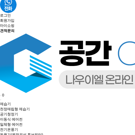
로그인
회원가입
마이쇼핑
견적문의
0
제습기
천정매립형 제습기
공기청정기
이동식 에어컨
일체형 에어컨
전기온풍기
돈풍기(원적외선 튜브히터)