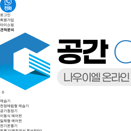
로그인
회원가입
마이쇼핑
견적문의
0
제습기
천정매립형 제습기
공기청정기
이동식 에어컨
일체형 에어컨
전기온풍기
돈풍기(원적외선 튜브히터)