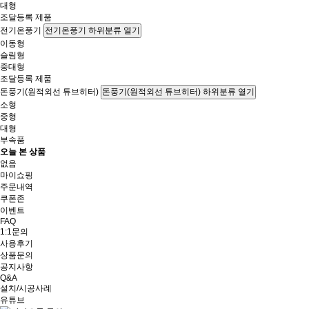
대형
조달등록 제품
전기온풍기
전기온풍기 하위분류 열기
이동형
슬림형
중대형
조달등록 제품
돈풍기(원적외선 튜브히터)
돈풍기(원적외선 튜브히터) 하위분류 열기
소형
중형
대형
부속품
오늘 본 상품
없음
마이쇼핑
주문내역
쿠폰존
이벤트
FAQ
1:1문의
사용후기
상품문의
공지사항
Q&A
설치/시공사례
유튜브