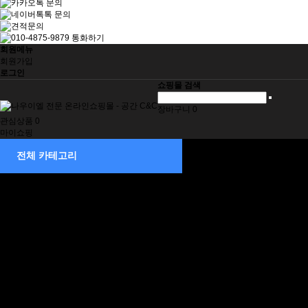
회원메뉴
회원가입
로그인
쇼핑몰 검색
장바구니
0
관심상품
0
마이쇼핑
제습기
전체 카테고리
소형
중형
중대형
대형
벽걸이형
덕트형
천정매립형 제습기
천장매립형
부속품
공기청정기
스탠드형
벽걸이형
이동식 에어컨