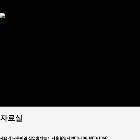
대형
부속품
제습기
공기청정기
이동식 에어컨
전기온풍기
돈풍기
개인결제
이벤트
제품설명서
견적문의
커뮤니티
공지사항
Q&A
판매상품 문의
사용후기
FAQ
설치/시공사례
홍보동영상
자료실
제습기
나우이엘 산업용제습기 사용설명서 NED-106, NED-106P