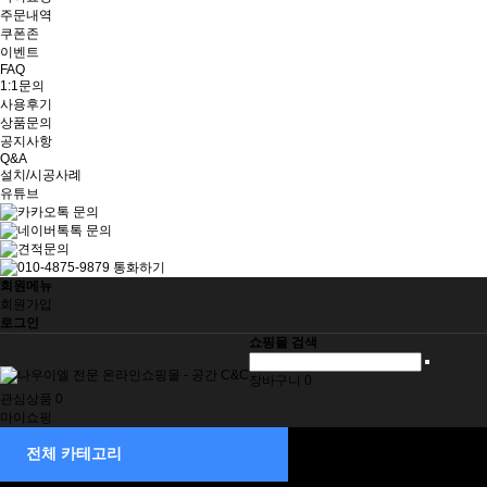
주문내역
쿠폰존
이벤트
FAQ
1:1문의
사용후기
상품문의
공지사항
Q&A
설치/시공사례
유튜브
회원메뉴
회원가입
로그인
쇼핑몰 검색
장바구니
0
관심상품
0
마이쇼핑
제습기
전체 카테고리
소형
중형