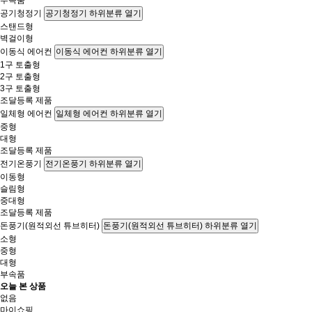
부속품
공기청정기
공기청정기 하위분류 열기
스탠드형
벽걸이형
이동식 에어컨
이동식 에어컨 하위분류 열기
1구 토출형
2구 토출형
3구 토출형
조달등록 제품
일체형 에어컨
일체형 에어컨 하위분류 열기
중형
대형
조달등록 제품
전기온풍기
전기온풍기 하위분류 열기
이동형
슬림형
중대형
조달등록 제품
돈풍기(원적외선 튜브히터)
돈풍기(원적외선 튜브히터) 하위분류 열기
소형
중형
대형
부속품
오늘 본 상품
없음
마이쇼핑