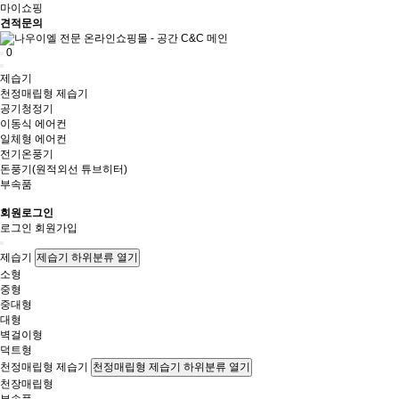
마이쇼핑
견적문의
0
제습기
천정매립형 제습기
공기청정기
이동식 에어컨
일체형 에어컨
전기온풍기
돈풍기(원적외선 튜브히터)
부속품
회원로그인
로그인
회원가입
제습기
제습기 하위분류 열기
소형
중형
중대형
대형
벽걸이형
덕트형
천정매립형 제습기
천정매립형 제습기 하위분류 열기
천장매립형