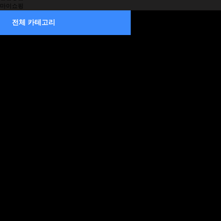
마이쇼핑
제습기
전체 카테고리
소형
중형
중대형
대형
벽걸이형
덕트형
천정매립형 제습기
천장매립형
부속품
공기청정기
스탠드형
벽걸이형
이동식 에어컨
1구 토출형
2구 토출형
3구 토출형
조달등록 제품
일체형 에어컨
중형
대형
조달등록 제품
전기온풍기
이동형
슬림형