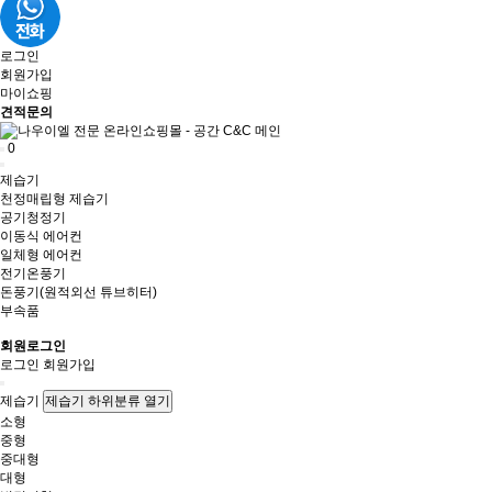
로그인
회원가입
마이쇼핑
견적문의
0
제습기
천정매립형 제습기
공기청정기
이동식 에어컨
일체형 에어컨
전기온풍기
돈풍기(원적외선 튜브히터)
부속품
회원로그인
로그인
회원가입
제습기
제습기 하위분류 열기
소형
중형
중대형
대형