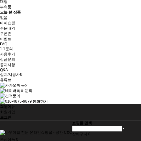
대형
부속품
오늘 본 상품
없음
마이쇼핑
주문내역
쿠폰존
이벤트
FAQ
1:1문의
사용후기
상품문의
공지사항
Q&A
설치/시공사례
유튜브
회원메뉴
회원가입
로그인
쇼핑몰 검색
장바구니
0
관심상품
0