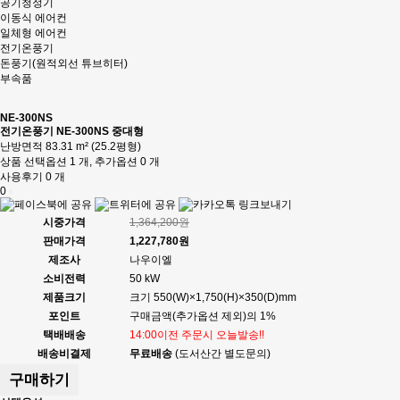
공기청정기
이동식 에어컨
일체형 에어컨
전기온풍기
돈풍기(원적외선 튜브히터)
부속품
NE-300NS
전기온풍기 NE-300NS 중대형
난방면적 83.31 m² (25.2평형)
상품 선택옵션 1 개, 추가옵션 0 개
사용후기 0 개
0
시중가격
1,364,200원
판매가격
1,227,780원
제조사
나우이엘
소비전력
50 kW
제품크기
크기 550(W)×1,750(H)×350(D)mm
포인트
구매금액(추가옵션 제외)의 1%
택배배송
14:00이전 주문시 오늘발송!!
배송비결제
무료배송
(도서산간 별도문의)
구매하기