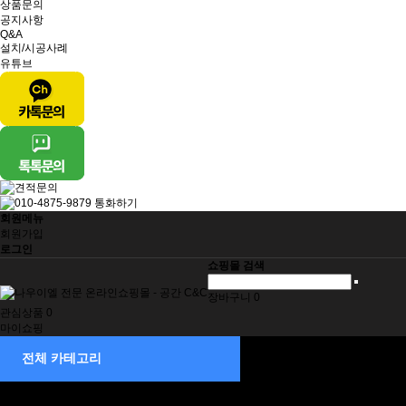
상품문의
공지사항
Q&A
설치/시공사례
유튜브
회원메뉴
회원가입
로그인
쇼핑몰 검색
장바구니
0
관심상품
0
마이쇼핑
제습기
전체 카테고리
소형
중형
중대형
대형