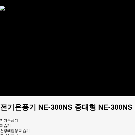
부속품
제습기
공기청정기
이동식 에어컨
전기온풍기
돈풍기
개인결제
이벤트
제품설명서
견적문의
커뮤니티
공지사항
Q&A
판매상품 문의
사용후기
FAQ
설치/시공사례
홍보동영상
전기온풍기 NE-300NS 중대형 NE-300N
전기온풍기
제습기
천정매립형 제습기