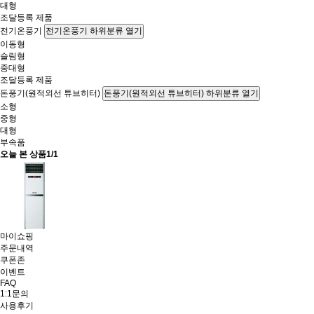
대형
조달등록 제품
전기온풍기
전기온풍기 하위분류 열기
이동형
슬림형
중대형
조달등록 제품
돈풍기(원적외선 튜브히터)
돈풍기(원적외선 튜브히터) 하위분류 열기
소형
중형
대형
부속품
오늘 본 상품
1/1
마이쇼핑
주문내역
쿠폰존
이벤트
FAQ
1:1문의
사용후기