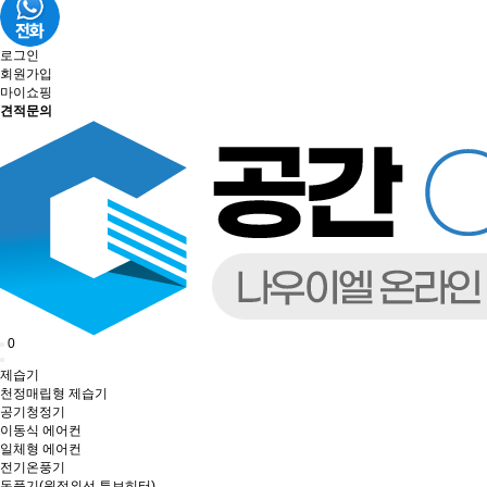
로그인
회원가입
마이쇼핑
견적문의
0
제습기
천정매립형 제습기
공기청정기
이동식 에어컨
일체형 에어컨
전기온풍기
돈풍기(원적외선 튜브히터)