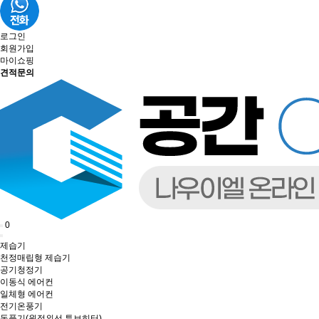
로그인
회원가입
마이쇼핑
견적문의
0
제습기
천정매립형 제습기
공기청정기
이동식 에어컨
일체형 에어컨
전기온풍기
돈풍기(원적외선 튜브히터)