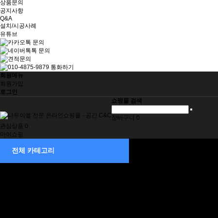
상품문의
공지사항
Q&A
설치/시공사례
유튜브
회원메뉴
회원가입
로그인
쇼핑몰 검색
장바구니
0
관심상품
0
마이쇼핑
제습기
전체 카테고리
소형
중형
중대형
대형
벽걸이형
덕트형
천정매립형 제습기
천장매립형
부속품