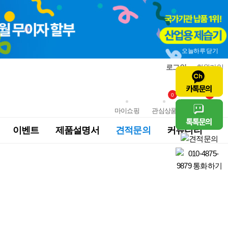
오늘하루 닫기
로그인
회원가입
0
0
마이쇼핑
관심상품
장바구니
이벤트
제품설명서
견적문의
커뮤니티