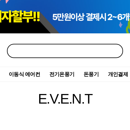
이동식 에어컨
전기온풍기
돈풍기
개인결제
E.V.E.N.T