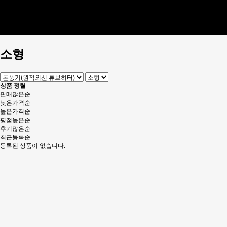
사용후기
FAQ
설치/시공사례
홍보동영상
소형
상품 정렬
판매많은순
낮은가격순
높은가격순
평점높은순
후기많은순
최근등록순
등록된 상품이 없습니다.