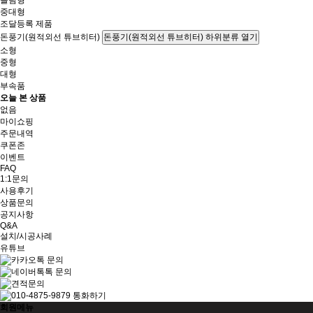
슬림형
중대형
조달등록 제품
돈풍기(원적외선 튜브히터)
돈풍기(원적외선 튜브히터) 하위분류 열기
소형
중형
대형
부속품
오늘 본 상품
없음
마이쇼핑
주문내역
쿠폰존
이벤트
FAQ
1:1문의
사용후기
상품문의
공지사항
Q&A
설치/시공사례
유튜브
회원메뉴