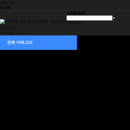
회원가입
로그인
쇼핑몰 검색
장바구니
0
관심상품
0
마이쇼핑
제습기
전체 카테고리
소형
중형
중대형
대형
벽걸이형
덕트형
천정매립형 제습기
천장매립형
부속품
공기청정기
스탠드형
벽걸이형
이동식 에어컨
1구 토출형
2구 토출형
3구 토출형
조달등록 제품
일체형 에어컨