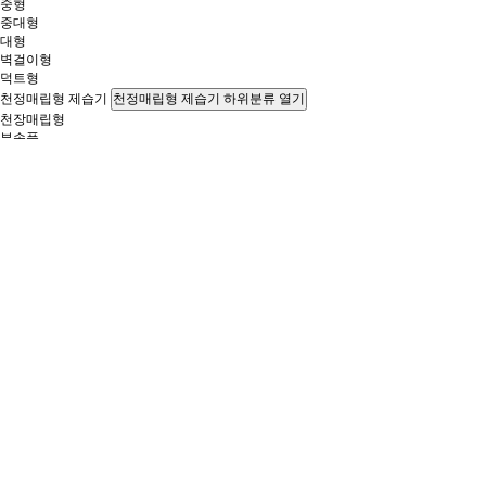
중형
중대형
대형
벽걸이형
덕트형
천정매립형 제습기
천정매립형 제습기 하위분류 열기
천장매립형
부속품
공기청정기
공기청정기 하위분류 열기
스탠드형
벽걸이형
이동식 에어컨
이동식 에어컨 하위분류 열기
1구 토출형
2구 토출형
3구 토출형
조달등록 제품
일체형 에어컨
일체형 에어컨 하위분류 열기
중형
대형
조달등록 제품
전기온풍기
전기온풍기 하위분류 열기
이동형
슬림형
중대형
조달등록 제품