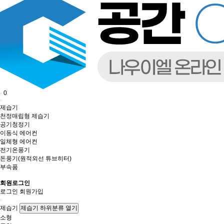
0
제습기
천정매립형 제습기
공기청정기
이동식 에어컨
일체형 에어컨
전기온풍기
돈풍기(원적외선 튜브히터)
부속품
회원로그인
로그인
회원가입
제습기
제습기 하위분류 열기
소형